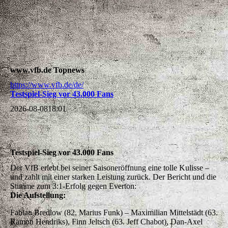
www.vfb.de Topnews
https://www.vfb.de/de/
Testspiel-Sieg vor 43.000 Fans
2026-08-08
18:01
Testspiel-Sieg vor 43.000 Fans
Der VfB erlebt bei seiner Saisoneröffnung eine tolle Kulisse –
und zahlt mit einer starken Leistung zurück. Der Bericht und die
Stimme zum 3:1-Erfolg gegen Everton:
Die Aufstellung:
Fabian Bredlow (82. Marius Funk) – Maximilian Mittelstädt (63.
Ramon Hendriks), Finn Jeltsch (63. Jeff Chabot), Dan-Axel