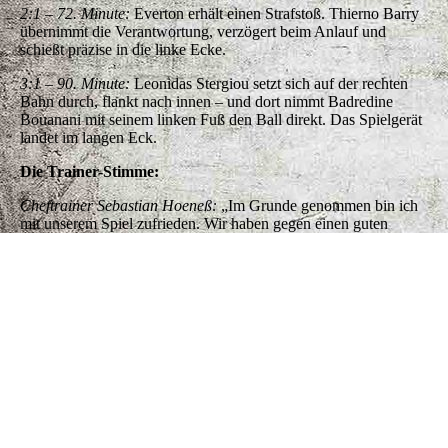
2:1 – 72. Minute:
Everton erhält einen Strafstoß. Thierno Barry
übernimmt die Verantwortung, verzögert beim Anlauf und
schießt präzise in die linke Ecke.
3:1 – 90. Minute:
Leonidas Stergiou setzt sich auf der rechten
Bahn durch, flankt nach innen – und dort nimmt Badredine
Bouanani mit seinem linken Fuß den Ball direkt. Das Spielgerät
landet im langen Eck.
Die Trainer-Stimme:
Cheftrainer Sebastian Hoeneß:
„Im Grunde genommen bin ich
mit unserem Spiel zufrieden. Wir haben gegen einen guten
Gegner gewonnen. Beiden Teams war anzumerken, dass sie aus
einer Trainingslager-Woche kamen. Wir hatten überzeugende
Phasen und Phasen, in denen wir naturgemäß noch zulegen
können. Genau so soll es in einem Testspiel sein – wir können
unterschiedliche Szenen aus der Partie ziehen. Gefreut hat uns
der gesamte Rahmen: Es war eine tolle Kulisse bei diesem
Opening.“
Die Besonderheit:
Saisoneröffnung.
Ein Tag ganz in Weiß und Rot. Ab 10 Uhr bot
der VfB auf der Eventmeile entlang der Mercedesstraße