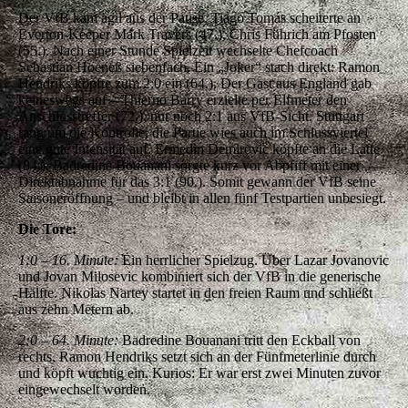
Der VfB kam agil aus der Pause. Tiago Tomás scheiterte an
Everton-Keeper Mark Travers (47.), Chris Führich am Pfosten
(55.). Nach einer Stunde Spielzeit wechselte Chefcoach
Sebastian Hoeneß siebenfach. Ein „Joker“ stach direkt: Ramon
Hendriks köpfte zum 2:0 ein (64.). Der Gast aus England gab
keineswegs auf – Thierno Barry erzielte per Elfmeter den
Anschlusstreffer (72.), nur noch 2:1 aus VfB-Sicht. Stuttgart
rang um die Kontrolle, die Partie wies auch im Schlussviertel
eine gute Intensität auf. Ermedin Demirovic köpfte an die Latte
(84.), Badredine Bouanani sorgte kurz vor Abpfiff mit einer
Direktabnahme für das 3:1 (90.). Somit gewann der VfB seine
Saisoneröffnung – und bleibt in allen fünf Testpartien unbesiegt.
Die Tore:
1:0 – 16. Minute:
Ein herrlicher Spielzug. Über Lazar Jovanovic
und Jovan Milosevic kombiniert sich der VfB in die generische
Hälfte. Nikolas Nartey startet in den freien Raum und schließt
aus zehn Metern ab.
2:0 – 64. Minute:
Badredine Bouanani tritt den Eckball von
rechts, Ramon Hendriks setzt sich an der Fünfmeterlinie durch
und köpft wuchtig ein. Kurios: Er war erst zwei Minuten zuvor
eingewechselt worden.