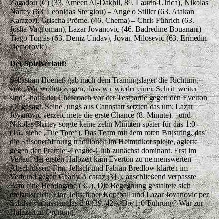
Zagadou (C) (33. Ameen Al-Dakhil, 89. Laurin Ulrich), Nikolas
Nartey (63. Leonidas Stergiou) – Angelo Stiller (63. Atakan
Karazor), Grischa Prömel (46. Chema) – Chris Führich (63.
Josha Vagnoman), Lazar Jovanovic (46. Badredine Bouanani) –
Tiago Tomás (63. Deniz Undav), Jovan Milosevic (63. Ermedin
Demorovic)
Der Spielverlauf:
Sebastian Hoeneß gab nach dem Trainingslager die Richtung
vor. „Wir wollen zeigen, dass wir wieder einen Schritt weiter
sind“, hatte der Chefcoach vor der Testpartie gegen den Everton
FC gesagt. Seine Jungs aus Cannstatt setzten das um: Lazar
Jovanovic verzeichnete die erste Chance (8. Minute) – und
Nikolas Nartey sorgte keine zehn Minuten später für das 1:0
(16., siehe „Die Tore“). Das Team mit dem roten Brustring, das
die Saisoneröffnung traditionell im Heimtrikot spielte, agierte
gegen den Premier-League-Club zunächst dominant. Erst im
Verlauf der ersten Halbzeit kam Everton zu nennenswerten
Abschlüssen: Finn Jeltsch und Fabian Bredlow klärten im
Verbund gegen Charly Alcaraz (31.), anschließend verpasste
Beto eine Hereingabe (35.). Die Begegnung gestaltete sich
ereignisreich: Finn Jeltsch per Kopfball und Lazar Jovanovic per
Schuss verpassten das 2:0 (39./42.). Die 1:0-Führung? War zur
Halbzeit in Ordnung.