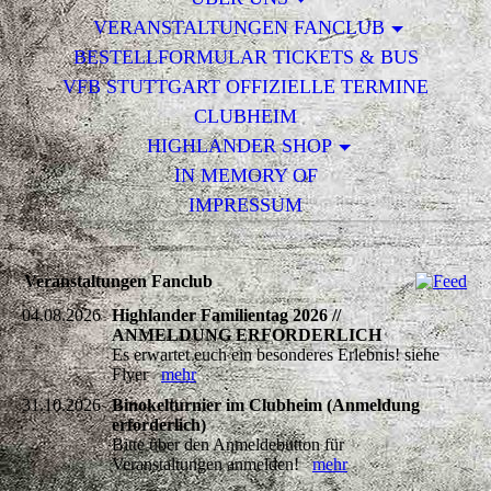
VERANSTALTUNGEN FANCLUB
BESTELLFORMULAR TICKETS & BUS
VFB STUTTGART OFFIZIELLE TERMINE
CLUBHEIM
HIGHLANDER SHOP
IN MEMORY OF
IMPRESSUM
Veranstaltungen Fanclub
04.08.2026
Highlander Familientag 2026 //
ANMELDUNG ERFORDERLICH
Es erwartet euch ein besonderes Erlebnis! siehe
Flyer
mehr
31.10.2026
Binokelturnier im Clubheim (Anmeldung
erforderlich)
Bitte über den Anmeldebutton für
Veranstaltungen anmelden!
mehr