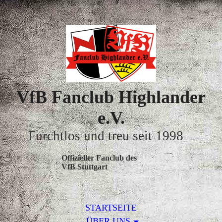
VfB Fanclub Highlander
e.V.
Furchtlos und treu seit 1998
Offizieller Fanclub des
VfB Stuttgart
STARTSEITE
ÜBER UNS