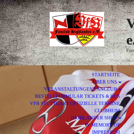
V
e
Furc
STARTSEITE
ÜBER UNS
VERANSTALTUNGEN FANCLUB
BESTELLFORMULAR TICKETS & BUS
VFB STUTTGART OFFIZIELLE TERMINE
CLUBHEIM
HIGHLANDER SHOP
IN MEMORY OF
IMPRESSUM