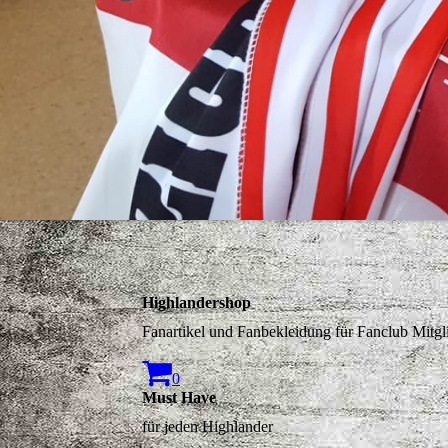
Highlandershop
Fanartikel und Fanbekleidung für Fanclub Mitgl
0
Must Have
für jeden Highlander