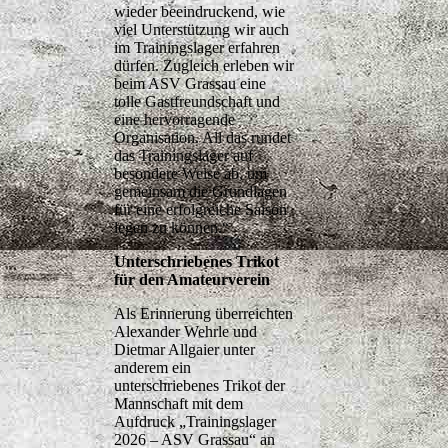
wieder beeindruckend, wie
viel Unterstützung wir auch
im Trainingslager erfahren
dürfen. Zugleich erleben wir
beim ASV Grassau eine
tolle Gastfreundschaft und
eine hervorragende
Organisation. All das rundet
das Trainingslager auf
besondere Weise ab, um
gemeinsam die Grundlagen
für eine erfolgreiche Saison
legen zu können.“
Unterschriebenes Trikot
für den Amateurverein
Als Erinnerung überreichten
Alexander Wehrle und
Dietmar Allgaier unter
anderem ein
unterschriebenes Trikot der
Mannschaft mit dem
Aufdruck „Trainingslager
2026 – ASV Grassau“ an