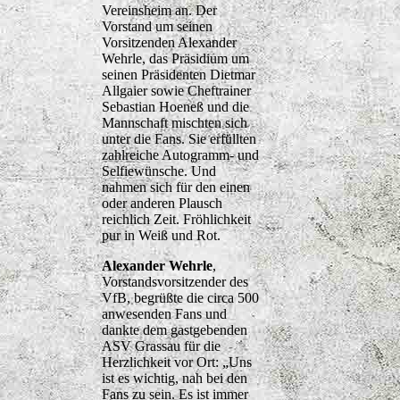
Vereinsheim an. Der
Vorstand um seinen
Vorsitzenden Alexander
Wehrle, das Präsidium um
seinen Präsidenten Dietmar
Allgaier sowie Cheftrainer
Sebastian Hoeneß und die
Mannschaft mischten sich
unter die Fans. Sie erfüllten
zahlreiche Autogramm- und
Selfiewünsche. Und
nahmen sich für den einen
oder anderen Plausch
reichlich Zeit. Fröhlichkeit
pur in Weiß und Rot.
Alexander Wehrle
,
Vorstandsvorsitzender des
VfB, begrüßte die circa 500
anwesenden Fans und
dankte dem gastgebenden
ASV Grassau für die
Herzlichkeit vor Ort: „Uns
ist es wichtig, nah bei den
Fans zu sein. Es ist immer